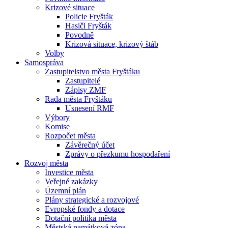
Krizové situace
Policie Fryšták
Hasiči Fryšták
Povodně
Krizová situace, krizový štáb
Volby
Samospráva
Zastupitelstvo města Fryštáku
Zastupitelé
Zápisy ZMF
Rada města Fryštáku
Usnesení RMF
Výbory
Komise
Rozpočet města
Závěrečný účet
Zprávy o přezkumu hospodaření
Rozvoj města
Investice města
Veřejné zakázky
Územní plán
Plány strategické a rozvojové
Evropské fondy a dotace
Dotační politika města
Městská památková zóna