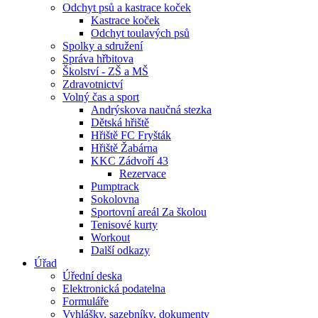
Odchyt psů a kastrace koček
Kastrace koček
Odchyt toulavých psů
Spolky a sdružení
Správa hřbitova
Školství - ZŠ a MŠ
Zdravotnictví
Volný čas a sport
Andrýskova naučná stezka
Dětská hřiště
Hřiště FC Fryšták
Hřiště Žabárna
KKC Zádvoří 43
Rezervace
Pumptrack
Sokolovna
Sportovní areál Za školou
Tenisové kurty
Workout
Další odkazy
Úřad
Úřední deska
Elektronická podatelna
Formuláře
Vyhlášky, sazebníky, dokumenty