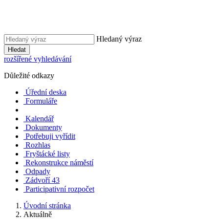
Hledaný výraz
Hledat
rozšířené vyhledávání
Důležité odkazy
Úřední deska
Formuláře
Kalendář
Dokumenty
Potřebuji vyřídit
Rozhlas
Fryštácké listy
Rekonstrukce náměstí
Odpady
Zádvoří 43
Participativní rozpočet
Úvodní stránka
Aktuálně