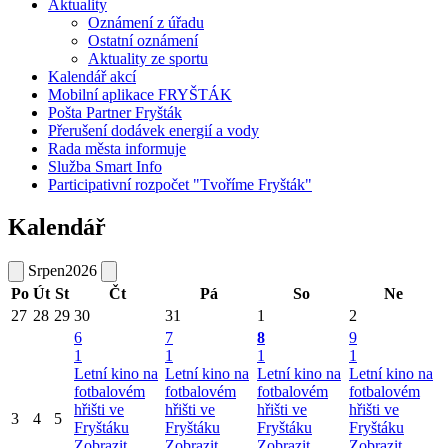
Aktuality
Oznámení z úřadu
Ostatní oznámení
Aktuality ze sportu
Kalendář akcí
Mobilní aplikace FRYŠTÁK
Pošta Partner Fryšták
Přerušení dodávek energií a vody
Rada města informuje
Služba Smart Info
Participativní rozpočet "Tvoříme Fryšták"
Kalendář
Srpen
2026
Po
Út
St
Čt
Pá
So
Ne
27
28
29
30
31
1
2
6
7
8
9
1
1
1
1
Letní kino na
Letní kino na
Letní kino na
Letní kino na
fotbalovém
fotbalovém
fotbalovém
fotbalovém
hřišti ve
hřišti ve
hřišti ve
hřišti ve
3
4
5
Fryštáku
Fryštáku
Fryštáku
Fryštáku
Zobrazit
Zobrazit
Zobrazit
Zobrazit