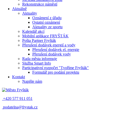
Rekonstrukce náměstí
Aktuálně
Aktuality
Oznámení z úřadu
Ostatní oznámení
Aktuality ze sportu
Kalendář akcí
Mobilní aplikace FRYŠTÁK
Pošta Partner Fryšták
Přerušení dodávek energií a vody
Přerušení dodávek el. energie
Přerušení dodávek vody
Rada města informuje
Služba Smart Info
Participativní rozpočet "Tvoříme Fryšták"
Formulář pro podání projektu
Kontakt
Napište nám
+420 577 911 051
podatelna@frystak.cz