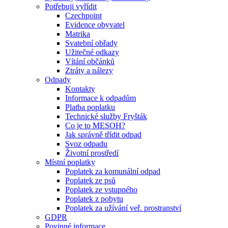
Potřebuji vyřídit
Czechpoint
Evidence obyvatel
Matrika
Svatební obřady
Užitečné odkazy
Vítání občánků
Ztráty a nálezy
Odpady
Kontakty
Informace k odpadům
Platba poplatku
Technické služby Fryšták
Co je to MESOH?
Jak správně třídit odpad
Svoz odpadu
Životní prostředí
Místní poplatky
Poplatek za komunální odpad
Poplatek ze psů
Poplatek ze vstupného
Poplatek z pobytu
Poplatek za užívání veř. prostranství
GDPR
Povinné informace