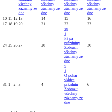
všechny
všechny
všechny
všechny
záznamy ze
záznamy ze
záznamy ze
záznamy ze
dne
dne
dne
dne
10
11
12
13
14
15
16
17
18
19
20
21
22
23
29
1
Pá pá
prázdniny
24
25
26
27
28
30
Zobrazit
všechny
záznamy ze
dne
5
1
O pohár
vládce
31
1
2
3
4
prázdnin
6
Zobrazit
všechny
záznamy ze
dne