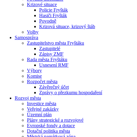
Krizové situace
Policie Fryšták
Hasiči Fryšták
Povodně
Krizová situace, krizový štáb
Volby
Samospráva
Zastupitelstvo města Fryštáku
Zastupitelé
Zápisy ZMF
Rada města Fryštáku
Usnesení RMF
Výbory
Komise
Rozpočet města
Závěrečný účet
Zprávy o přezkumu hospodaření
Rozvoj města
Investice města
Veřejné zakázky
Územní plán
Plány strategické a rozvojové
Evropské fondy a dotace
Dotační politika města
Městská památková zóna