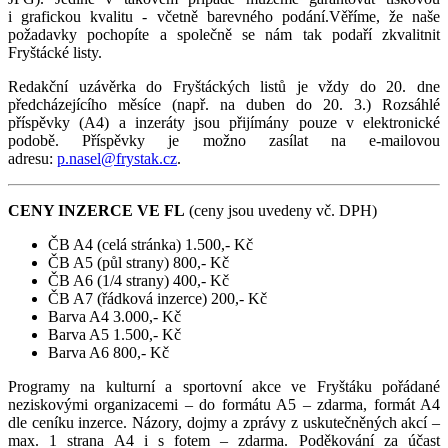
i grafickou kvalitu - včetně barevného podání.Věříme, že naše
požadavky pochopíte a společně se nám tak podaří zkvalitnit
Fryštácké listy.
Redakční uzávěrka do Fryštáckých listů je vždy do 20. dne
předcházejícího měsíce (např. na duben do 20. 3.) Rozsáhlé
příspěvky (A4) a inzeráty jsou přijímány pouze v elektronické
podobě. Příspěvky je možno zasílat na e-mailovou
adresu:
p.nasel@frystak.cz
.
CENY INZERCE VE FL
(ceny jsou uvedeny vč. DPH)
ČB A4 (celá stránka) 1.500,- Kč
ČB A5 (půl strany) 800,- Kč
ČB A6 (1/4 strany) 400,- Kč
ČB A7 (řádková inzerce) 200,- Kč
Barva A4 3.000,- Kč
Barva A5 1.500,- Kč
Barva A6 800,- Kč
Programy na kulturní a sportovní akce ve Fryštáku pořádané
neziskovými organizacemi – do formátu A5 – zdarma, formát A4
dle ceníku inzerce. Názory, dojmy a zprávy z uskutečněných akcí –
max. 1 strana A4 i s fotem – zdarma. Poděkování za účast