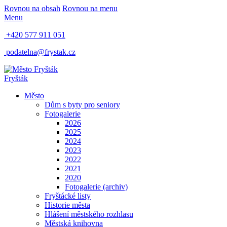
Rovnou na obsah
Rovnou na menu
Menu
+420 577 911 051
podatelna@frystak.cz
Fryšták
Město
Dům s byty pro seniory
Fotogalerie
2026
2025
2024
2023
2022
2021
2020
Fotogalerie (archiv)
Fryštácké listy
Historie města
Hlášení městského rozhlasu
Městská knihovna