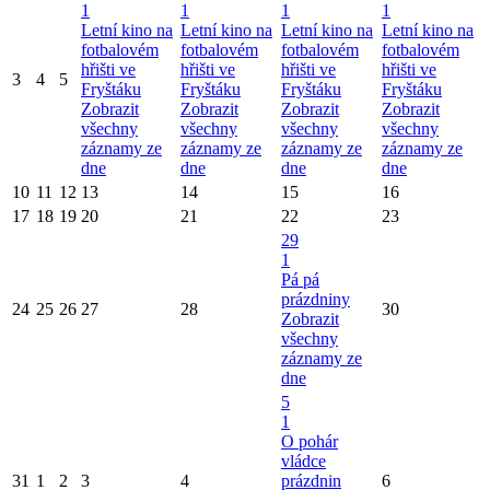
1
1
1
1
Letní kino na
Letní kino na
Letní kino na
Letní kino na
fotbalovém
fotbalovém
fotbalovém
fotbalovém
hřišti ve
hřišti ve
hřišti ve
hřišti ve
3
4
5
Fryštáku
Fryštáku
Fryštáku
Fryštáku
Zobrazit
Zobrazit
Zobrazit
Zobrazit
všechny
všechny
všechny
všechny
záznamy ze
záznamy ze
záznamy ze
záznamy ze
dne
dne
dne
dne
10
11
12
13
14
15
16
17
18
19
20
21
22
23
29
1
Pá pá
prázdniny
24
25
26
27
28
30
Zobrazit
všechny
záznamy ze
dne
5
1
O pohár
vládce
31
1
2
3
4
prázdnin
6