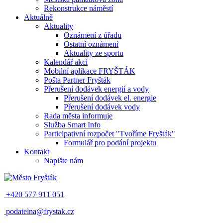
Rekonstrukce náměstí
Aktuálně
Aktuality
Oznámení z úřadu
Ostatní oznámení
Aktuality ze sportu
Kalendář akcí
Mobilní aplikace FRYŠTÁK
Pošta Partner Fryšták
Přerušení dodávek energií a vody
Přerušení dodávek el. energie
Přerušení dodávek vody
Rada města informuje
Služba Smart Info
Participativní rozpočet "Tvoříme Fryšták"
Formulář pro podání projektu
Kontakt
Napište nám
+420 577 911 051
podatelna@frystak.cz