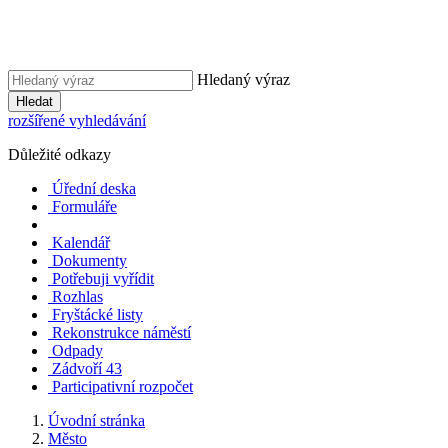
Hledaný výraz
Hledat
rozšířené vyhledávání
Důležité odkazy
Úřední deska
Formuláře
Kalendář
Dokumenty
Potřebuji vyřídit
Rozhlas
Fryštácké listy
Rekonstrukce náměstí
Odpady
Zádvoří 43
Participativní rozpočet
Úvodní stránka
Město