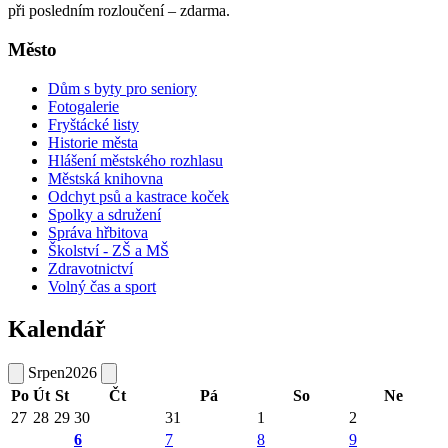
při posledním rozloučení – zdarma.
Město
Dům s byty pro seniory
Fotogalerie
Fryštácké listy
Historie města
Hlášení městského rozhlasu
Městská knihovna
Odchyt psů a kastrace koček
Spolky a sdružení
Správa hřbitova
Školství - ZŠ a MŠ
Zdravotnictví
Volný čas a sport
Kalendář
Srpen
2026
Po
Út
St
Čt
Pá
So
Ne
27
28
29
30
31
1
2
6
7
8
9