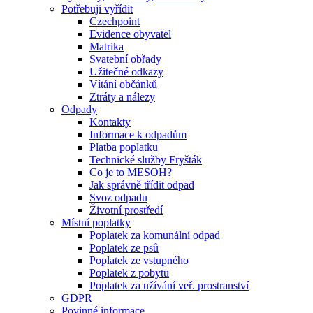
Potřebuji vyřídit
Czechpoint
Evidence obyvatel
Matrika
Svatební obřady
Užitečné odkazy
Vítání občánků
Ztráty a nálezy
Odpady
Kontakty
Informace k odpadům
Platba poplatku
Technické služby Fryšták
Co je to MESOH?
Jak správně třídit odpad
Svoz odpadu
Životní prostředí
Místní poplatky
Poplatek za komunální odpad
Poplatek ze psů
Poplatek ze vstupného
Poplatek z pobytu
Poplatek za užívání veř. prostranství
GDPR
Povinné informace