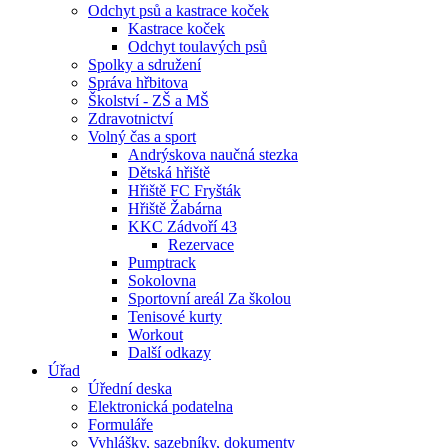
Odchyt psů a kastrace koček
Kastrace koček
Odchyt toulavých psů
Spolky a sdružení
Správa hřbitova
Školství - ZŠ a MŠ
Zdravotnictví
Volný čas a sport
Andrýskova naučná stezka
Dětská hřiště
Hřiště FC Fryšták
Hřiště Žabárna
KKC Zádvoří 43
Rezervace
Pumptrack
Sokolovna
Sportovní areál Za školou
Tenisové kurty
Workout
Další odkazy
Úřad
Úřední deska
Elektronická podatelna
Formuláře
Vyhlášky, sazebníky, dokumenty