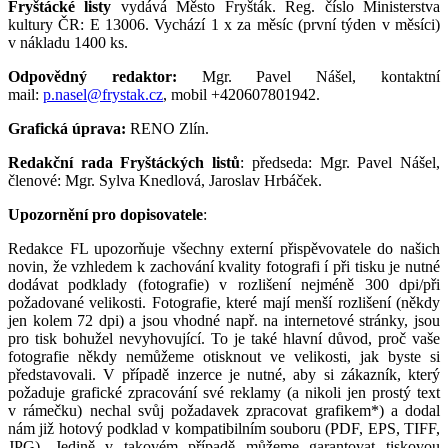
Fryštácké listy
vydává Město Fryšták. Reg. číslo Ministerstva
kultury ČR: E 13006. Vychází 1 x za měsíc (první týden v měsíci)
v nákladu 1400 ks.
Odpovědný redaktor:
Mgr. Pavel Nášel, kontaktní
mail:
p.nasel@frystak.cz
, mobil +420607801942.
Grafická úprava:
RENO Zlín.
Redakční rada Fryštáckých listů
: předseda: Mgr. Pavel Nášel,
členové: Mgr. Sylva Knedlová, Jaroslav Hrbáček.
Upozornění pro dopisovatele
:
Redakce FL upozorňuje všechny externí přispěvovatele do našich
novin, že vzhledem k zachování kvality fotografi í při tisku je nutné
dodávat podklady (fotografie) v rozlišení nejméně 300 dpi/při
požadované velikosti. Fotografie, které mají menší rozlišení (někdy
jen kolem 72 dpi) a jsou vhodné např. na internetové stránky, jsou
pro tisk bohužel nevyhovující. To je také hlavní důvod, proč vaše
fotografie někdy nemůžeme otisknout ve velikosti, jak byste si
představovali. V případě inzerce je nutné, aby si zákazník, který
požaduje grafické zpracování své reklamy (a nikoli jen prostý text
v rámečku) nechal svůj požadavek zpracovat grafikem*) a dodal
nám již hotový podklad v kompatibilním souboru (PDF, EPS, TIFF,
JPG). Jedině v takovém případě můžeme garantovat tiskovou