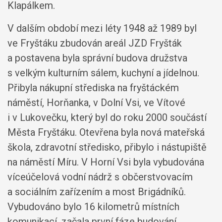
Klapálkem.
V dalším období mezi léty 1948 až 1989 byl
ve Fryštáku zbudován areál JZD Fryšták
a postavena byla správní budova družstva
s velkým kulturním sálem, kuchyní a jídelnou.
Přibyla nákupní střediska na fryštáckém
náměstí, Horňanka, v Dolní Vsi, ve Vítové
i v Lukovečku, který byl do roku 2000 součástí
Města Fryštáku. Otevřena byla nová mateřská
škola, zdravotní středisko, přibylo i nástupiště
na náměstí Míru. V Horní Vsi byla vybudována
víceúčelová vodní nádrž s občerstvovacím
a sociálním zařízením a most Brigádníků.
Vybudováno bylo 16 kilometrů místních
komunikací, začala první fáze budování