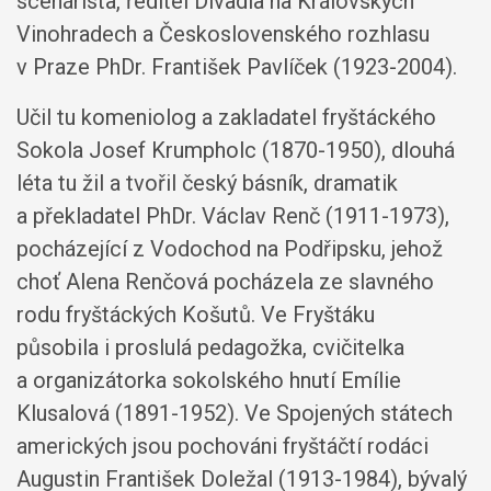
scénárista, ředitel Divadla na Královských
Vinohradech a Československého rozhlasu
v Praze PhDr. František Pavlíček (1923-2004).
Učil tu komeniolog a zakladatel fryštáckého
Sokola Josef Krumpholc (1870-1950), dlouhá
léta tu žil a tvořil český básník, dramatik
a překladatel PhDr. Václav Renč (1911-1973),
pocházející z Vodochod na Podřipsku, jehož
choť Alena Renčová pocházela ze slavného
rodu fryštáckých Košutů. Ve Fryštáku
působila i proslulá pedagožka, cvičitelka
a organizátorka sokolského hnutí Emílie
Klusalová (1891-1952). Ve Spojených státech
amerických jsou pochováni fryštáčtí rodáci
Augustin František Doležal (1913-1984), bývalý