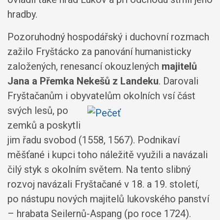
hradby.
Pozoruhodný hospodářský i duchovní rozmach
zažilo Fryštácko za panování humanisticky
založených, renesancí okouzlených
majitelů
Jana a Přemka Nekešů z Landeku
. Darovali
Fryštačanům i obyvatelům okolních vsí část
svých lesů, po
zemků a poskytli
jim řadu svobod (1558, 1567). Podnikaví
měšťané i kupci toho náležitě využili a navázali
čilý styk s okolním světem. Na tento slibný
rozvoj navázali Fryštačané v 18. a 19. století,
po nástupu nových majitelů lukovského panství
– hrabata Seilernů-Aspang (po roce 1724).