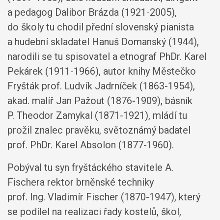
a pedagog Dalibor Brázda (1921-2005),
do školy tu chodil přední slovenský pianista
a hudební skladatel Hanuš Domanský (1944),
narodili se tu spisovatel a etnograf PhDr. Karel
Pekárek (1911-1966), autor knihy Městečko
Fryšták prof. Ludvík Jadrníček (1863-1954),
akad. malíř Jan Pažout (1876-1909), básník
P. Theodor Zamykal (1871-1921), mládí tu
prožil znalec pravěku, světoznámý badatel
prof. PhDr. Karel Absolon (1877-1960).
Pobýval tu syn fryštáckého stavitele A.
Fischera rektor brněnské techniky
prof. Ing. Vladimír Fischer (1870-1947), který
se podílel na realizaci řady kostelů, škol,