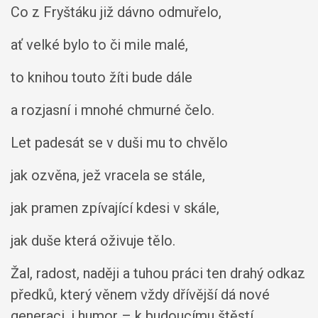
Co z Fryštáku již dávno odmuřelo,
ať velké bylo to či mile malé,
to knihou touto žíti bude dále
a rozjasní i mnohé chmurné čelo.
Let padesát se v duši mu to chvělo
jak ozvěna, jež vracela se stále,
jak pramen zpívající kdesi v skále,
jak duše která oživuje tělo.
Žal, radost, naději a tuhou práci ten drahý odkaz
předků, který věnem vždy dřívější dá nové
generaci, i humor – k budoucímu štěstí