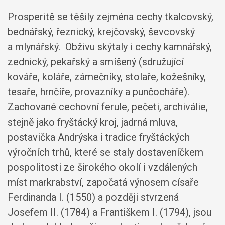
Prosperitě se těšily zejména cechy tkalcovský,
bednářský, řeznický, krejčovský, ševcovský
a mlynářský. Obživu skýtaly i cechy kamnářský,
zednický, pekařský a smíšený (sdružující
kováře, koláře, zámečníky, stolaře, kožešníky,
tesaře, hrnčíře, provazníky a punčocháře).
Zachované cechovní ferule, pečeti, archiválie,
stejně jako fryštácký kroj, jadrná mluva,
postavička Andrýska i tradice fryštáckých
výročních trhů, které se staly dostaveníčkem
pospolitosti ze širokého okolí i vzdálených
míst markrabství, započatá výnosem císaře
Ferdinanda I. (1550) a později stvrzená
Josefem II. (1784) a Františkem I. (1794), jsou