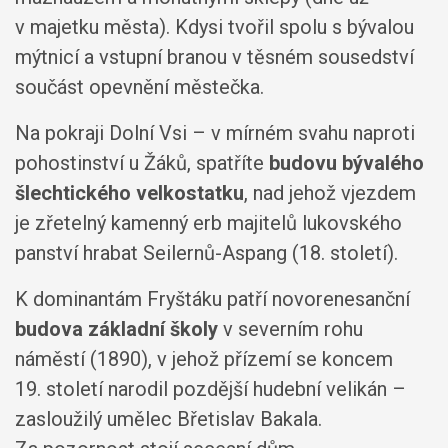
v majetku města). Kdysi tvořil spolu s bývalou
mýtnicí a vstupní branou v těsném sousedství
součást opevnění městečka.
Na pokraji Dolní Vsi – v mírném svahu naproti
pohostinství u Žáků, spatříte
budovu bývalého
šlechtického velkostatku
, nad jehož vjezdem
je zřetelný kamenný erb majitelů lukovského
panství hrabat Seilernů-Aspang (18. století).
K dominantám Fryštáku patří novorenesanční
budova základní školy
v severním rohu
náměstí (1890), v jehož přízemí se koncem
19. století narodil pozdější hudební velikán –
zasloužilý umělec Břetislav Bakala.