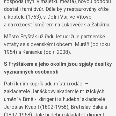
hospoda (nyní v majetku města), novou podobu
dostal i farní dvůr. Dále byly restaurovány kříže
u kostela (1763), v Dolní Vsi, ve Vítové
a na rozcestí směrem na Lukoveček a Žabárnu.
Město Fryšták už řadu let udržuje partnerské
vztahy se slovenskými obcemi Muráň (od roku
1954) a Kanianka (od r. 2008).
S Fryštákem a jeho okolím jsou spjaty desítky
významných osobností
Patří k nim kupříkladu místní rodáci –
zakladatelé Janáčkovy akademie múzických
umění v Brně - dirigenti a hudební skladatelé
Jaroslav Kvapil (1892-1958), Břetislav Bakala
(1897-1958), dále hudební skladatel, dirigent