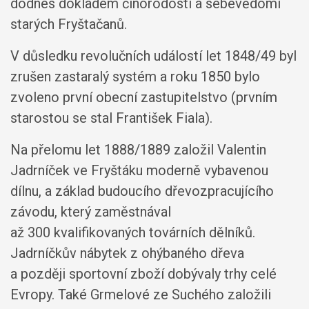
dodnes dokladem činorodosti a sebevědomí
starých Fryštačanů.
V důsledku revolučních událostí let 1848/49 byl
zrušen zastaralý systém a roku 1850 bylo
zvoleno první obecní zastupitelstvo (prvním
starostou se stal František Fiala).
Na přelomu let 1888/1889 založil Valentin
Jadrníček ve Fryštáku moderně vybavenou
dílnu, a základ budoucího dřevozpracujícího
závodu, který zaměstnával
až 300 kvalifikovaných továrních dělníků.
Jadrníčkův nábytek z ohýbaného dřeva
a později sportovní zboží dobývaly trhy celé
Evropy. Také Grmelové ze Suchého založili