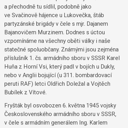
a přechodně tu sídlil, podobně jako
ve Svačinově hájence u Lukovečka, štáb
partyzánské brigády v čele s mjr. Dajanem
Bajanovičem Murzinem. Dodnes s úctou
vzpomínáme na všechny oběti války i naše
statečné spoluobčany. Známými jsou zejména
příslušník 1. čs. armádního sboru v SSSR Karel
Huňa z Horní Vsi, který padl v bojích u Dukly,
nebo v Anglii bojující (u 311. bombardovací
peruti RAF) letci Oldřich Doležal a Vojtěch
Bubílek z Vítové.
Fryšták byl osvobozen 6. května 1945 vojsky
Československého armádního sboru v SSSR,
v čele s armádním generálem Ing. Karlem