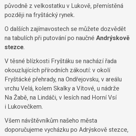
původně z velkostatku v Lukově, přemístěná
později na fryštácký rynek.
O dalších zajímavostech se můžete dozvědět
na tabulích při putování po naučné
Andrýskově
stezce
.
V těsné blízkosti Fryštáku se nachází řada
okouzlujících přírodních zákoutí: v okolí
Fryštácké přehrady, na Ondřejovsku, v areálu
vrchu Velá, kolem Skalky a Vítové, u nádrže
Na Žabě, na Lindáči, v lesích nad Horní Vsí
i Lukovečkem.
Všem návštěvníkům našeho města
doporučujeme vycházku po Adrýskově stezce,