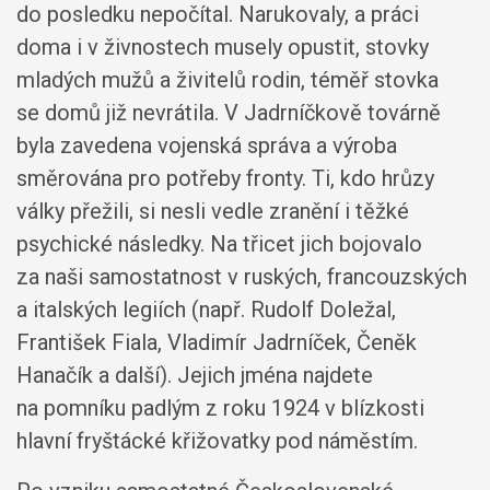
do posledku nepočítal. Narukovaly, a práci
doma i v živnostech musely opustit, stovky
mladých mužů a živitelů rodin, téměř stovka
se domů již nevrátila. V Jadrníčkově továrně
byla zavedena vojenská správa a výroba
směrována pro potřeby fronty. Ti, kdo hrůzy
války přežili, si nesli vedle zranění i těžké
psychické následky. Na třicet jich bojovalo
za naši samostatnost v ruských, francouzských
a italských legiích (např. Rudolf Doležal,
František Fiala, Vladimír Jadrníček, Čeněk
Hanačík a další). Jejich jména najdete
na pomníku padlým z roku 1924 v blízkosti
hlavní fryštácké křižovatky pod náměstím.