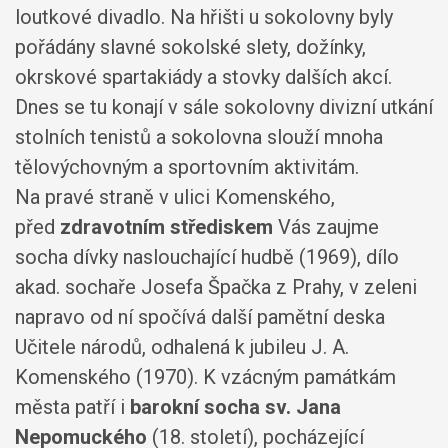
loutkové divadlo. Na hřišti u sokolovny byly
pořádány slavné sokolské slety, dožínky,
okrskové spartakiády a stovky dalších akcí.
Dnes se tu konají v sále sokolovny divizní utkání
stolních tenistů a sokolovna slouží mnoha
tělovýchovným a sportovním aktivitám.
Na pravé straně v ulici Komenského,
před
zdravotním střediskem
Vás zaujme
socha dívky naslouchající hudbě (1969), dílo
akad. sochaře Josefa Špačka z Prahy, v zeleni
napravo od ní spočívá další pamětní deska
Učitele národů, odhalená k jubileu J. A.
Komenského (1970). K vzácným památkám
města patří i
barokní socha sv. Jana
Nepomuckého
(18. století), pocházející