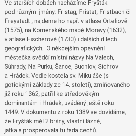
Ve starších dobách nacházíme Fryšták
pod různými jmény: Fristag, Fristat, Fristbach či
Freystadtl, najdeme ho např. v atlase Orteliově
(1575), na Komenského mapě Moravy (1632),
v atlase Fischerově (1730) i dalších dílech
geografických. O někdejším opevnění
městečka svědčí místní názvy Na Valech,
Súhrady, Na Purku, Šance, Buchlov, Sichrov
a Hrádek. Vedle kostela sv. Mikuláše (s
gotickými základy ze 14. století), zmiňovaného
již roku 1362, patřil ke středověkým
dominantám i Hrádek, uváděný ještě roku
1449. V dokumentu z roku 1389 se dovídáme,
že Fryšták měl 2 brány, vlastní lázně,
jatka a prosperovala tu řada cechů.