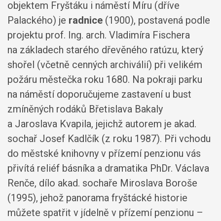
objektem Fryštáku i náměstí Míru (dříve
Palackého) je
radnice
(1900), postavená podle
projektu prof. Ing. arch. Vladimíra Fischera
na základech starého dřevěného ratúzu, který
shořel (včetně cenných archiválií) při velikém
požáru městečka roku 1680. Na pokraji parku
na náměstí doporučujeme zastavení u bust
zmíněných rodáků Břetislava Bakaly
a Jaroslava Kvapila, jejichž autorem je akad.
sochař Josef Kadlčík (z roku 1987). Při vchodu
do městské knihovny v přízemí penzionu vás
přivítá reliéf básníka a dramatika PhDr. Václava
Renče, dílo akad. sochaře Miroslava Boroše
(1995), jehož panorama fryštácké historie
můžete spatřit v jídelně v přízemí penzionu –