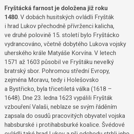
Fryštácká farnost je doložena již roku
1480
. V dobách husitských ovládli Fryšták
i hrad Lukov přechodně přívrženci kalicha,
ve druhé polovině 15. století bylo Fryštácko
vydrancováno, včetně dobytého Lukova vojsky
uherského krále Matyáše Korvína. V letech
1571 až 1603 působil ve Fryštáku nevelký
bratrský sbor. Pohromou střední Evropy,
zejména Moravu, tedy i Holešovsko
a Bystřicko, byla třicetiletá válka (1618 –
1648). Dne 23. ledna 1623 vypálili Fryšták
vzbouření Valaši, neblaze se svým řáděním
zapsala do osudů pracovitých obyvatel vojska
habsburské i protihabsburké koalice. Švédové
ovládli také hrad Lukov a při odchodu strhli jeho