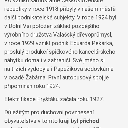
Po vzniku samostatné Československé
republiky v roce 1918 přibyly v našem městě
další podnikatelské subjekty. V roce 1924 byl
v Dolní Vsi položen základ pozdějšího
výrobního družstva Valašský dřevoprůmysl,
v roce 1929 vznikl podnik Eduarda Pekárka,
proslulý produkcí špičkového kancelářského
nábytku doma i v zahraničí. Své jméno si
na trzích vydobyla i Papežíkova sodovkárna
v osadě Žabárna. První autobusový spoj je
připomínán roku 1924.
Elektrifikace Fryštáku začala roku 1927.
Důležitým pro duchovní povznesení
obyvatelstva v tomto kraji byl
příchod