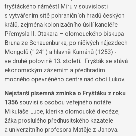
fryštáckého náměstí Míru v souvislosti
s vytvářením sítě pohraničních hradů českých
králů, zejména kolonizačního úsilí kancléře
Přemysla II. Otakara – olomouckého biskupa
Bruna ze Schauenburka, po ničivých nájezdech
Mongolů (1241) a hlavně Kumánů (1253) -
ve druhé polovině 13. století. Fryšták se stává
ekonomickým zázemím a předhradím
mocného opevněného centra nad obcí Lukov.
Nejstarší písemná zmínka o Fryštáku z roku
1356
souvisí s osobou veřejného notáře
Mikuláše Luce, klerika olomoucké diecéze,
žáka proslulého předhusitského kazatele
a univerzitního profesora Matěje z Janova.