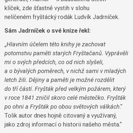
klíček, zde šťastně vystih v slohu
nelíčeném fryštácký rodák Ludvík Jadrníček.
Sám Jadrníček o své knize řekl:
„
Hlavním účelem této knihy je zachovat
potomstvu paměti starých Fryštačanů. Vyprávěli
mi o svých předcích, co od nich slyšeli,
a o bývalých poměrech, v nichž sami v mladých
letch žili. Dějiny a paměti je možné rozdělit
do tří částí. Fryšták před velkým požárem, který
v roce 1841 zničil skoro celé městečko. Fryšták
po ohni a Fryšták po obou světových válkách
.“
Tolik autor dnes hojně citovaný a využívaný,
jako zdroj informací o historii našeho města.“