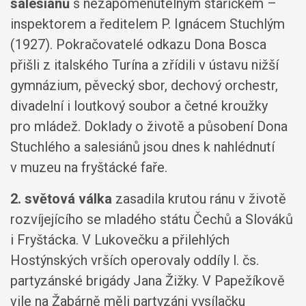
salesiánů
s nezapomenutelným staříčkem –
inspektorem a ředitelem P. Ignácem Stuchlým
(1927). Pokračovatelé odkazu Dona Bosca
přišli z italského Turína a zřídili v ústavu nižší
gymnázium, pěvecký sbor, dechový orchestr,
divadelní i loutkový soubor a četné kroužky
pro mládež. Doklady o životě a působení Dona
Stuchlého a salesiánů jsou dnes k nahlédnutí
v muzeu na fryštácké faře.
2. světová válka
zasadila krutou ránu v životě
rozvíjejícího se mladého státu Čechů a Slováků
i Fryštácka. V Lukovečku a přilehlých
Hostýnských vrších operovaly oddíly l. čs.
partyzánské brigády Jana Žižky. V Papežíkově
vile na Žabárně měli partyzáni vysílačku