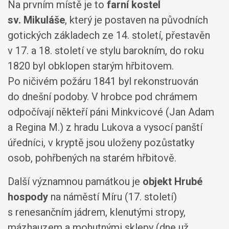
Na prvním místě je to
farní kostel
sv. Mikuláše
, který je postaven na původních
gotických základech ze 14. století, přestavěn
v 17. a 18. století ve stylu barokním, do roku
1820 byl obklopen starým hřbitovem.
Po ničivém požáru 1841 byl rekonstruován
do dnešní podoby. V hrobce pod chrámem
odpočívají někteří páni Minkvicové (Jan Adam
a Regina M.) z hradu Lukova a vysocí panští
úředníci, v kryptě jsou uloženy pozůstatky
osob, pohřbených na starém hřbitově.
Další významnou památkou je
objekt Hrubé
hospody
na náměstí Míru (17. století)
s renesančním jádrem, klenutými stropy,
mázhauzem a mohutnými sklepy (dne už