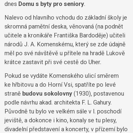
dnes
Domu s byty pro seniory
.
Nalevo od hlavního vchodu do základní školy je
skromná pamětní deska, věnovaná (na podnět
učitele a kronikáře Františka Bardoděje) učiteli
národů J. A. Komenskému, který se zde údajně
měl po své návštěvě u přítele na hradě Lukově
krátce zastavit při své cestě do Uher.
Pokud se vydáte Komenského ulicí směrem
ke hřbitovu a do Horní Vsi, spatříte po levé
straně
budovu sokolovny
(1930), postavenou
podle návrhu akad. architekta F. L. Gahury.
Původně tu bylo ve velkém sále v l. poschodí
jeviště, a dokonce i kino, konaly se tu plesy,
divadelní představení a koncerty, v přízemí bylo