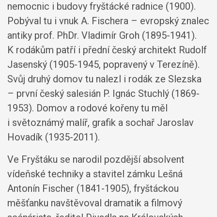
nemocnic i budovy fryštácké radnice (1900).
Pobýval tu i vnuk A. Fischera – evropský znalec
antiky prof. PhDr. Vladimír Groh (1895-1941).
K rodákům patří i přední český architekt Rudolf
Jasenský (1905-1945, popravený v Terezíně).
Svůj druhý domov tu nalezl i rodák ze Slezska
– první český salesián P. Ignác Stuchlý (1869-
1953). Domov a rodové kořeny tu měl
i světoznámý malíř, grafik a sochař Jaroslav
Hovadík (1935-2011).
Ve Fryštáku se narodil pozdější absolvent
vídeňské techniky a stavitel zámku Lešná
Antonín Fischer (1841-1905), fryštáckou
měšťanku navštěvoval dramatik a filmový