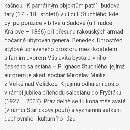
kašnou. K památným objektům patří i budova
fary (17. - 18. století) v ulici I. Stuchlého, kde
byl po porážce v bitvě u Sadové (u Hradce
Králové – 1866) při přesunu rakouských armád
dočasně ubytován generál Benedek. Uprostřed
stylově upraveného prostoru mezi kostelem
a farním dvorem Vás uvítá bysta prvního
českého salesiána – P. Ignáce Stuchlého, jejímž
autorem je akad. sochař Miroslav Minks
z Velké nad Veličkou. K jejímu odhalení došlo
v rámci jubilea příchodu salesiánů do Fryštáku
(1927 – 2007). Pravidelně se tu koná mše svatá
(v rámci Staříčkovy pouti) a významná setkání
duchovního i kulturního rázu.