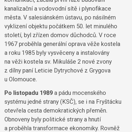
kanalizační a vodovodní sítě i plynofikace
města. V salesiánském ústavu, po násilném
vyklizení objektu počátkem 50. let minulého
století, byl zřízen domov důchodců. V roce
1967 proběhla generální oprava věže kostela
a roku 1985 byly vysvěceny a instalovány
na věži kostela sv. Mikuláše 2 nové zvony
z dílny paní Leticie Dytrychové z Grygova
u Olomouce.
Po listopadu 1989
a pádu mocenského
systému jedné strany (KSČ), se i na Fryštácku
otevřela cesta demokratických přeměn.
Obnoveny byly politické strany a hnutí
a proběhla transformace ekonomiky. Rovněž