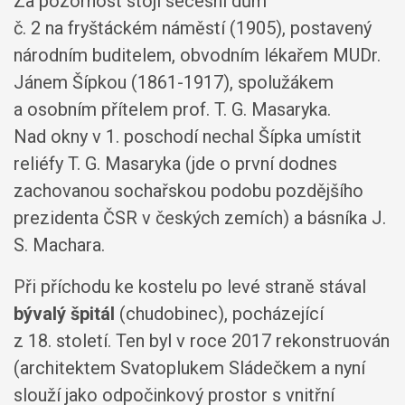
Za pozornost stojí secesní dům
č. 2 na fryštáckém náměstí (1905), postavený
národním buditelem, obvodním lékařem MUDr.
Jánem Šípkou (1861-1917), spolužákem
a osobním přítelem prof. T. G. Masaryka.
Nad okny v 1. poschodí nechal Šípka umístit
reliéfy T. G. Masaryka (jde o první dodnes
zachovanou sochařskou podobu pozdějšího
prezidenta ČSR v českých zemích) a básníka J.
S. Machara.
Při příchodu ke kostelu po levé straně stával
bývalý špitál
(chudobinec), pocházející
z 18. století. Ten byl v roce 2017 rekonstruován
(architektem Svatoplukem Sládečkem a nyní
slouží jako odpočinkový prostor s vnitřní