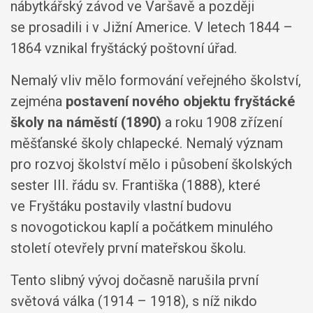
nábytkářský závod ve Varšavě a později
se prosadili i v Jižní Americe. V letech 1844 –
1864 vznikal fryštácký poštovní úřad.
Nemalý vliv mělo formování veřejného školství,
zejména
postavení nového objektu fryštácké
školy na náměstí (1890)
a roku 1908 zřízení
měšťanské školy chlapecké. Nemalý význam
pro rozvoj školství mělo i působení školských
sester III. řádu sv. Františka (1888), které
ve Fryštáku postavily vlastní budovu
s novogotickou kaplí a počátkem minulého
století otevřely první mateřskou školu.
Tento slibný vývoj dočasně narušila první
světová válka (1914 – 1918), s níž nikdo