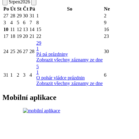
Srpen
2026
Po
Út
St
Čt
Pá
So
Ne
27
28
29
30
31
1
2
3
4
5
6
7
8
9
10
11
12
13
14
15
16
17
18
19
20
21
22
23
29
1
24
25
26
27
28
30
Pá pá prázdniny
Zobrazit všechny záznamy ze dne
5
1
31
1
2
3
4
6
O pohár vládce prázdnin
Zobrazit všechny záznamy ze dne
Mobilní aplikace