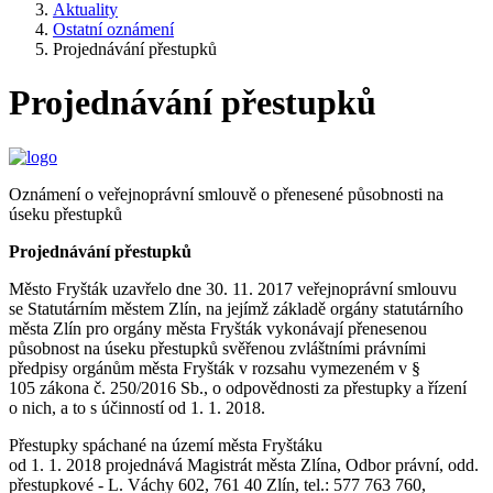
Aktuality
Ostatní oznámení
Projednávání přestupků
Projednávání přestupků
Oznámení o veřejnoprávní smlouvě o přenesené působnosti na
úseku přestupků
Projednávání přestupků
Město Fryšták uzavřelo dne 30. 11. 2017 veřejnoprávní smlouvu
se Statutárním městem Zlín, na jejímž základě orgány statutárního
města Zlín pro orgány města Fryšták vykonávají přenesenou
působnost na úseku přestupků svěřenou zvláštními právními
předpisy orgánům města Fryšták v rozsahu vymezeném v §
105 zákona č. 250/2016 Sb., o odpovědnosti za přestupky a řízení
o nich, a to s účinností od 1. 1. 2018.
Přestupky spáchané na území města Fryštáku
od 1. 1. 2018 projednává Magistrát města Zlína, Odbor právní, odd.
přestupkové - L. Váchy 602, 761 40 Zlín, tel.: 577 763 760,