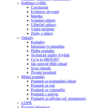
Potřebuji vyřídit
Czechpoint
Evidence obyvatel
Matrika
Svatební obřady
Užitečné odkazy
Vítání občánků
Ztráty a nálezy
Odpady
Kontakty
Informace k odpadům
Platba poplatku
Technické služby Fryšták
Co je to MESOH?
Jak správně třídit odpad
Svoz odpadu
Životní prostředí
Místní poplatky
Poplatek za komunální odpad
Poplatek ze psů
Poplatek ze vstupného
Poplatek z pobytu
Poplatek za užívání veř. prostranství
GDPR
Povinné informace