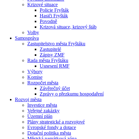
Krizové situace
Policie Fryšták
Hasiči Fryšták
Povodně
Krizová situace, krizový štáb
Volby
Samospráva
Zastupitelstvo města Fryštáku
Zastupitelé
Zápisy ZMF
Rada města Fryštáku
Usnesení RMF
Výbory
Komise
Rozpočet města
Závěrečný účet
Zprávy o přezkumu hospodaření
Rozvoj města
Investice města
Veřejné zakázky
Územní plán
Plány strategické a rozvojové
Evropské fondy a dotace
Dotační politika města
Městská památková zóna