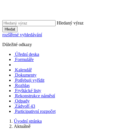
Hledaný výraz
Hledat
rozšířené vyhledávání
Důležité odkazy
Úřední deska
Formuláře
Kalendář
Dokumenty
Potřebuji vyřídit
Rozhlas
Fryštácké listy
Rekonstrukce náměstí
Odpady
Zádvoří 43
Participativní rozpočet
Úvodní stránka
Aktuálně