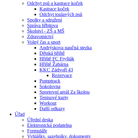
Odchyt psů a kastrace koček
Kastrace koček
Odchyt toulavých psů
Spolky a sdružení
Správa hřbitova
Školství - ZŠ a MŠ
Zdravotnictví
Volný čas a sport
Andrýskova naučná stezka
Dětská hřiště
Hřiště FC Fryšták
Hřiště Žabárna
KKC Zádvoří 43
Rezervace
Pumptrack
Sokolovna
Sportovní areál Za školou
Tenisové kurty
Workout
Další odkazy
Úřad
Úřední deska
Elektronická podatelna
Formuláře
Vyhlášky, sazebníky, dokumenty