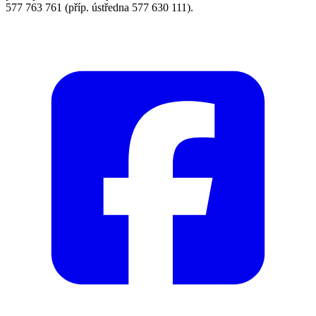
577 763 761 (příp. ústředna 577 630 111).