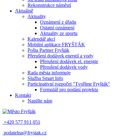
Rekonstrukce náměstí
Aktuálně
Aktuality
Oznámení z úřadu
Ostatní oznámení
Aktuality ze sportu
Kalendář akcí
Mobilní aplikace FRYŠTÁK
Pošta Partner Fryšták
Přerušení dodávek energií a vody
Přerušení dodávek el. energie
Přerušení dodávek vody
Rada města informuje
Služba Smart Info
Participativní rozpočet "Tvoříme Fryšták"
Formulář pro podání projektu
Kontakt
Napište nám
+420 577 911 051
podatelna@frystak.cz