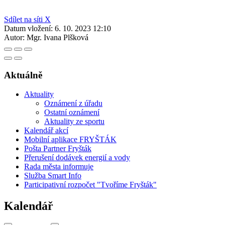
Sdílet na síti X
Datum vložení:
6. 10. 2023 12:10
Autor:
Mgr. Ivana Plšková
Aktuálně
Aktuality
Oznámení z úřadu
Ostatní oznámení
Aktuality ze sportu
Kalendář akcí
Mobilní aplikace FRYŠTÁK
Pošta Partner Fryšták
Přerušení dodávek energií a vody
Rada města informuje
Služba Smart Info
Participativní rozpočet "Tvoříme Fryšták"
Kalendář