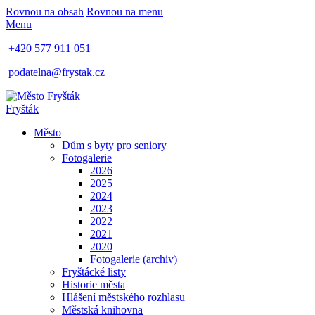
Rovnou na obsah
Rovnou na menu
Menu
+420 577 911 051
podatelna@frystak.cz
Fryšták
Město
Dům s byty pro seniory
Fotogalerie
2026
2025
2024
2023
2022
2021
2020
Fotogalerie (archiv)
Fryštácké listy
Historie města
Hlášení městského rozhlasu
Městská knihovna