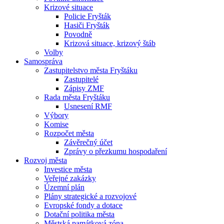
Krizové situace
Policie Fryšták
Hasiči Fryšták
Povodně
Krizová situace, krizový štáb
Volby
Samospráva
Zastupitelstvo města Fryštáku
Zastupitelé
Zápisy ZMF
Rada města Fryštáku
Usnesení RMF
Výbory
Komise
Rozpočet města
Závěrečný účet
Zprávy o přezkumu hospodaření
Rozvoj města
Investice města
Veřejné zakázky
Územní plán
Plány strategické a rozvojové
Evropské fondy a dotace
Dotační politika města
Městská památková zóna