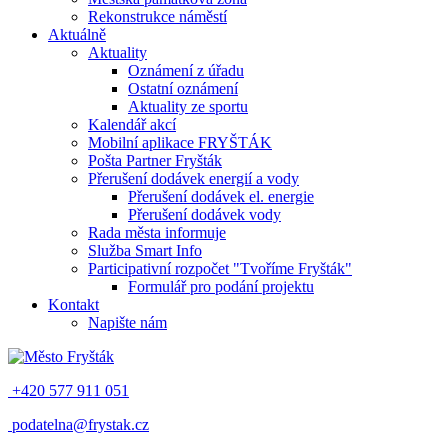
Rekonstrukce náměstí
Aktuálně
Aktuality
Oznámení z úřadu
Ostatní oznámení
Aktuality ze sportu
Kalendář akcí
Mobilní aplikace FRYŠTÁK
Pošta Partner Fryšták
Přerušení dodávek energií a vody
Přerušení dodávek el. energie
Přerušení dodávek vody
Rada města informuje
Služba Smart Info
Participativní rozpočet "Tvoříme Fryšták"
Formulář pro podání projektu
Kontakt
Napište nám
+420 577 911 051
podatelna@frystak.cz