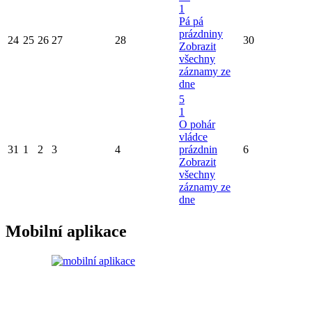
1
Pá pá
prázdniny
24
25
26
27
28
30
Zobrazit
všechny
záznamy ze
dne
5
1
O pohár
vládce
31
1
2
3
4
prázdnin
6
Zobrazit
všechny
záznamy ze
dne
Mobilní aplikace