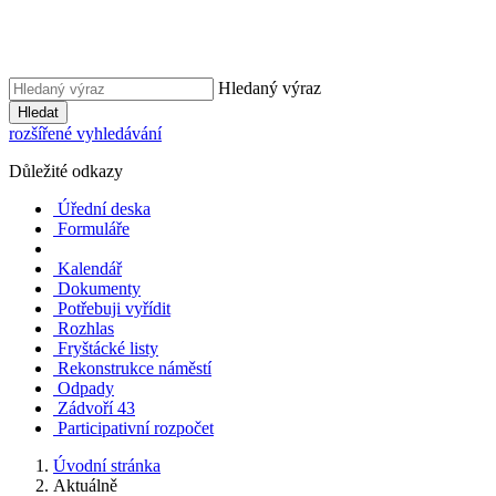
Hledaný výraz
Hledat
rozšířené vyhledávání
Důležité odkazy
Úřední deska
Formuláře
Kalendář
Dokumenty
Potřebuji vyřídit
Rozhlas
Fryštácké listy
Rekonstrukce náměstí
Odpady
Zádvoří 43
Participativní rozpočet
Úvodní stránka
Aktuálně