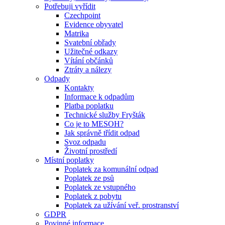
Potřebuji vyřídit
Czechpoint
Evidence obyvatel
Matrika
Svatební obřady
Užitečné odkazy
Vítání občánků
Ztráty a nálezy
Odpady
Kontakty
Informace k odpadům
Platba poplatku
Technické služby Fryšták
Co je to MESOH?
Jak správně třídit odpad
Svoz odpadu
Životní prostředí
Místní poplatky
Poplatek za komunální odpad
Poplatek ze psů
Poplatek ze vstupného
Poplatek z pobytu
Poplatek za užívání veř. prostranství
GDPR
Povinné informace