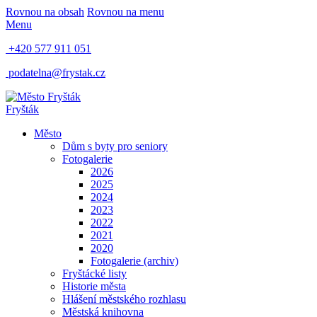
Rovnou na obsah
Rovnou na menu
Menu
+420 577 911 051
podatelna@frystak.cz
Fryšták
Město
Dům s byty pro seniory
Fotogalerie
2026
2025
2024
2023
2022
2021
2020
Fotogalerie (archiv)
Fryštácké listy
Historie města
Hlášení městského rozhlasu
Městská knihovna