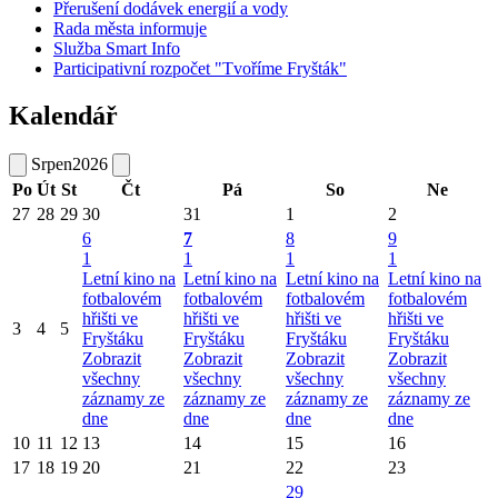
Přerušení dodávek energií a vody
Rada města informuje
Služba Smart Info
Participativní rozpočet "Tvoříme Fryšták"
Kalendář
Srpen
2026
Po
Út
St
Čt
Pá
So
Ne
27
28
29
30
31
1
2
6
7
8
9
1
1
1
1
Letní kino na
Letní kino na
Letní kino na
Letní kino na
fotbalovém
fotbalovém
fotbalovém
fotbalovém
hřišti ve
hřišti ve
hřišti ve
hřišti ve
3
4
5
Fryštáku
Fryštáku
Fryštáku
Fryštáku
Zobrazit
Zobrazit
Zobrazit
Zobrazit
všechny
všechny
všechny
všechny
záznamy ze
záznamy ze
záznamy ze
záznamy ze
dne
dne
dne
dne
10
11
12
13
14
15
16
17
18
19
20
21
22
23
29