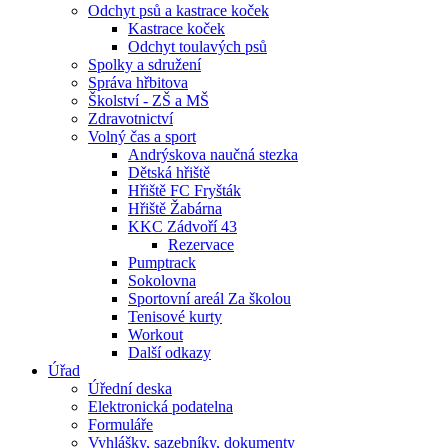
Odchyt psů a kastrace koček
Kastrace koček
Odchyt toulavých psů
Spolky a sdružení
Správa hřbitova
Školství - ZŠ a MŠ
Zdravotnictví
Volný čas a sport
Andrýskova naučná stezka
Dětská hřiště
Hřiště FC Fryšták
Hřiště Žabárna
KKC Zádvoří 43
Rezervace
Pumptrack
Sokolovna
Sportovní areál Za školou
Tenisové kurty
Workout
Další odkazy
Úřad
Úřední deska
Elektronická podatelna
Formuláře
Vyhlášky, sazebníky, dokumenty