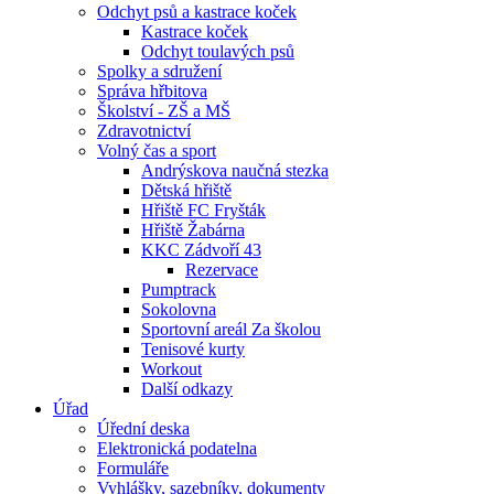
Odchyt psů a kastrace koček
Kastrace koček
Odchyt toulavých psů
Spolky a sdružení
Správa hřbitova
Školství - ZŠ a MŠ
Zdravotnictví
Volný čas a sport
Andrýskova naučná stezka
Dětská hřiště
Hřiště FC Fryšták
Hřiště Žabárna
KKC Zádvoří 43
Rezervace
Pumptrack
Sokolovna
Sportovní areál Za školou
Tenisové kurty
Workout
Další odkazy
Úřad
Úřední deska
Elektronická podatelna
Formuláře
Vyhlášky, sazebníky, dokumenty