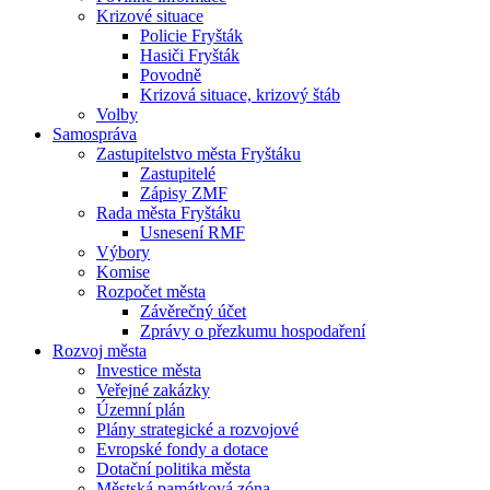
Krizové situace
Policie Fryšták
Hasiči Fryšták
Povodně
Krizová situace, krizový štáb
Volby
Samospráva
Zastupitelstvo města Fryštáku
Zastupitelé
Zápisy ZMF
Rada města Fryštáku
Usnesení RMF
Výbory
Komise
Rozpočet města
Závěrečný účet
Zprávy o přezkumu hospodaření
Rozvoj města
Investice města
Veřejné zakázky
Územní plán
Plány strategické a rozvojové
Evropské fondy a dotace
Dotační politika města
Městská památková zóna