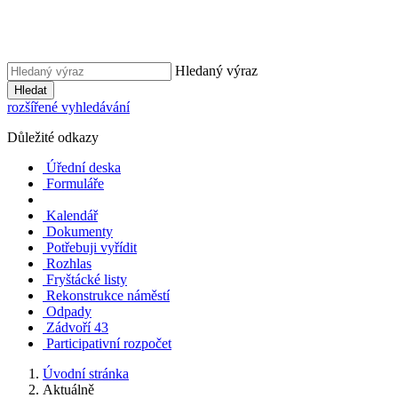
Hledaný výraz
Hledat
rozšířené vyhledávání
Důležité odkazy
Úřední deska
Formuláře
Kalendář
Dokumenty
Potřebuji vyřídit
Rozhlas
Fryštácké listy
Rekonstrukce náměstí
Odpady
Zádvoří 43
Participativní rozpočet
Úvodní stránka
Aktuálně