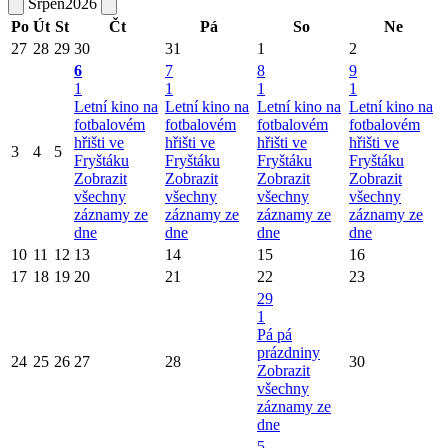
Srpen
2026
Po
Út
St
Čt
Pá
So
Ne
27
28
29
30
31
1
2
6
7
8
9
1
1
1
1
Letní kino na
Letní kino na
Letní kino na
Letní kino na
fotbalovém
fotbalovém
fotbalovém
fotbalovém
hřišti ve
hřišti ve
hřišti ve
hřišti ve
3
4
5
Fryštáku
Fryštáku
Fryštáku
Fryštáku
Zobrazit
Zobrazit
Zobrazit
Zobrazit
všechny
všechny
všechny
všechny
záznamy ze
záznamy ze
záznamy ze
záznamy ze
dne
dne
dne
dne
10
11
12
13
14
15
16
17
18
19
20
21
22
23
29
1
Pá pá
prázdniny
24
25
26
27
28
30
Zobrazit
všechny
záznamy ze
dne
5