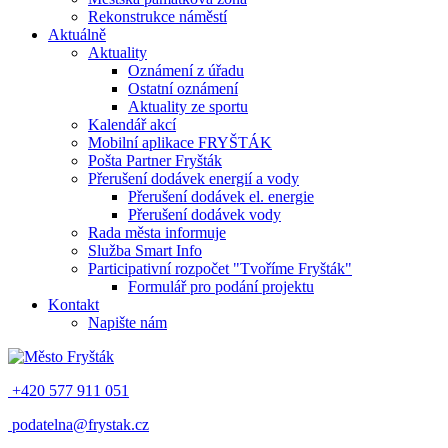
Rekonstrukce náměstí
Aktuálně
Aktuality
Oznámení z úřadu
Ostatní oznámení
Aktuality ze sportu
Kalendář akcí
Mobilní aplikace FRYŠTÁK
Pošta Partner Fryšták
Přerušení dodávek energií a vody
Přerušení dodávek el. energie
Přerušení dodávek vody
Rada města informuje
Služba Smart Info
Participativní rozpočet "Tvoříme Fryšták"
Formulář pro podání projektu
Kontakt
Napište nám
+420 577 911 051
podatelna@frystak.cz