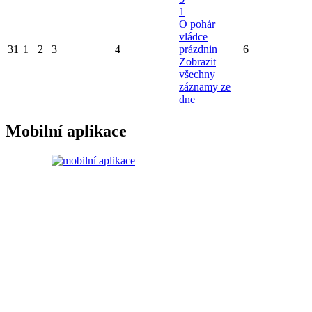
1
O pohár
vládce
31
1
2
3
4
prázdnin
6
Zobrazit
všechny
záznamy ze
dne
Mobilní aplikace