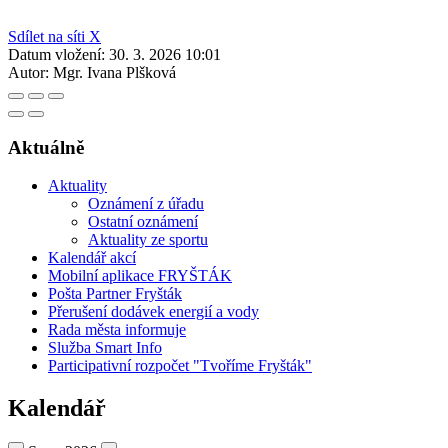
Sdílet na síti X
Datum vložení:
30. 3. 2026 10:01
Autor:
Mgr. Ivana Plšková
Aktuálně
Aktuality
Oznámení z úřadu
Ostatní oznámení
Aktuality ze sportu
Kalendář akcí
Mobilní aplikace FRYŠTÁK
Pošta Partner Fryšták
Přerušení dodávek energií a vody
Rada města informuje
Služba Smart Info
Participativní rozpočet "Tvoříme Fryšták"
Kalendář