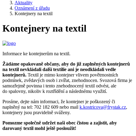
Aktuality
Oznámení z úřadu
Kontejnery na textil
Kontejnery na textil
Informace ke kontejnerům na textil.
Žádáme opakovaně občany, aby do již zaplněných kontejnerů
na textil nevkládali další textilie ani je neodkládali vedle
kontejnerů.
Textil je mimo kontejner vlivem povětrnostních
podmínek, zvědavých osob i zvířat, znehodnocen. Svozová firma je
samozřejmě povinna i tento znehodnocený textil odvést, ale
do spalovny, nikoliv k roztřídění a následnému využití.
Prosíme, dejte nám informaci, že kontejner je poškozený či
naplněný na tel: 702 182 609 nebo mail
k.kostricova@frystak.cz
,
kontejnery jsou pravidelně sváženy.
Pomozme společně udržet naši obec čistou a zajistit, aby
darovaný textil mohl ještě posloužit!