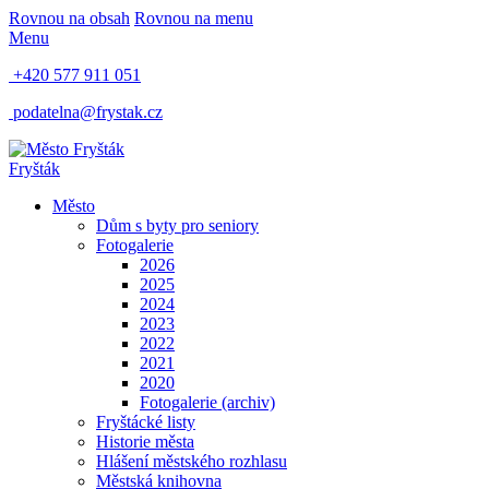
Rovnou na obsah
Rovnou na menu
Menu
+420 577 911 051
podatelna@frystak.cz
Fryšták
Město
Dům s byty pro seniory
Fotogalerie
2026
2025
2024
2023
2022
2021
2020
Fotogalerie (archiv)
Fryštácké listy
Historie města
Hlášení městského rozhlasu
Městská knihovna