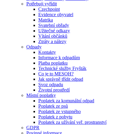
Potřebuji vyřídit
Czechpoint
Evidence obyvatel
Matrika
Svatební obřady
Užitečné odkazy
Vítání občánků
Ztráty a nálezy
Odpady
Kontakty
Informace k odpadům
Platba poplatku
Technické služby Fryšták
Co je to MESOH?
Jak správně třídit odpad
Svoz odpadu
Životní prostředí
Místní poplatky
Poplatek za komunální odpad
Poplatek ze psů
Poplatek ze vstupného
Poplatek z pobytu
Poplatek za užívání veř. prostranství
GDPR
Povinné informace